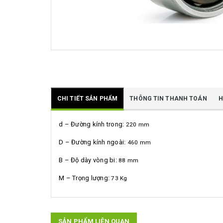
CHI TIẾT SẢN PHẨM
THÔNG TIN THANH TOÁN
H
d – Đường kính trong:
220 mm
D – Đường kính ngoài:
460 mm
B – Độ dày vòng bi:
88 mm
M – Trọng lượng:
73 Kg
SẢN PHẨM LIÊN QUAN