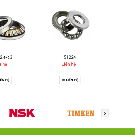
2 e/c3
51224
n hệ
Liên hệ
IÊN HỆ
LIÊN HỆ