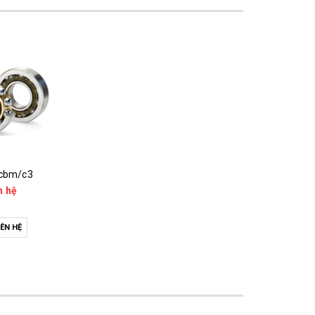
 cbm/c3
n hệ
IÊN HỆ