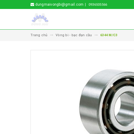
dungmaivongbi@gmail.com
0936505566
Trang chủ
Vòng bi - bạc đạn cầu
6344 M/C3