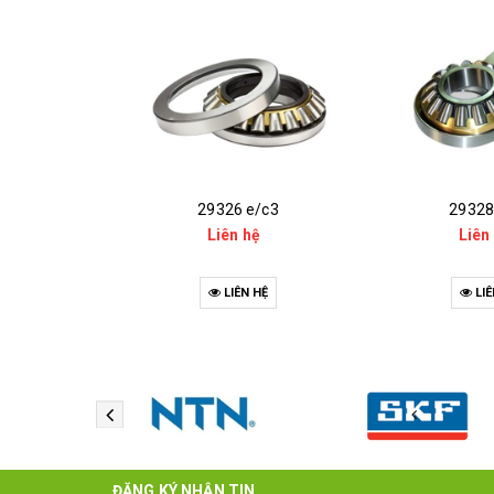
29326 e/c3
29328
Liên hệ
Liên
LIÊN HỆ
LIÊ
ĐĂNG KÝ NHẬN TIN