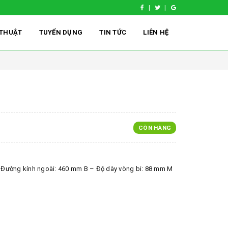
Ỹ THUẬT
TUYỂN DỤNG
TIN TỨC
LIÊN HỆ
CÒN HÀNG
 Đường kính ngoài: 460 mm B – Độ dày vòng bi: 88 mm M