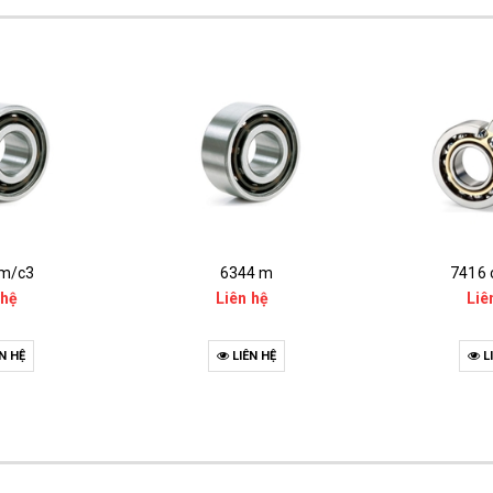
m/c3
6344 m
7416
 hệ
Liên hệ
Liê
N HỆ
LIÊN HỆ
L